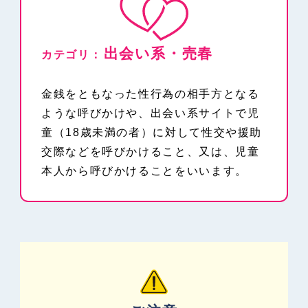
運用ガイドライン
ホットラインセンターについて
出会い系・売春
組織・体制
カテゴリ：
違法情報の解説
海外のホットライン
金銭をともなった性行為の相手方となる
ような呼びかけや、出会い系サイトで児
対象有害情報の解説
童（18歳未満の者）に対して性交や援助
交際などを呼びかけること、又は、児童
統計情報
本人から呼びかけることをいいます。
検挙事例
よくある質問(FAQ)
お問い合わせ