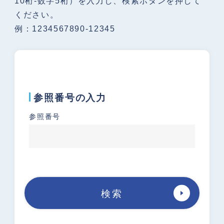
10桁-数字5桁）を入力し、検索ボタンを押して
ください。
運用ガイドライン
ホットラインセンターについて
例：1234567890-12345
組織・体制
違法情報の解説
海外のホットライン
対象有害情報の解説
参照番号の入力
参照番号
統計情報
検挙事例
よくある質問(FAQ)
検索
お問い合わせ